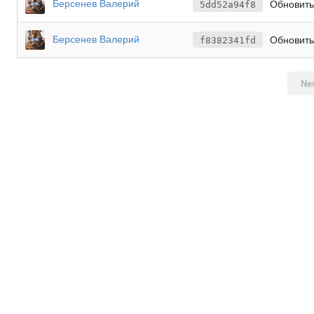
Берсенев Валерий
Обновить
5dd52a94f8
Берсенев Валерий
Обновить
f8382341fd
Ne