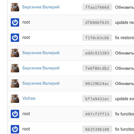
Берсенев Валерий
Обновить 
ffaa1f666d
root
update r
df8906f635
root
fix resto
f1f8c63cbb
Берсенев Валерий
Обновить
eddc915383
Берсенев Валерий
Обновить
fe0f80cdb2
Берсенев Валерий
Обновить
00129b24ac
Vixfree
update ex
bf7a9431ec
root
fix funct
497cf3ff13
root
fix funct
6b25396180