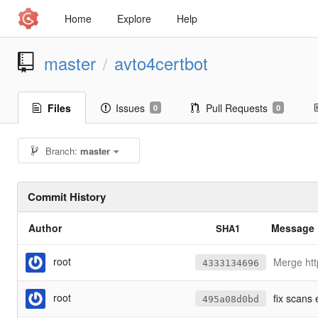
Home
Explore
Help
master
avto4certbot
/
Files
Issues
Pull Requests
0
0
Branch:
master
Commit History
Author
Message
SHA1
root
Merge htt
4333134696
root
fix scans
495a08d0bd