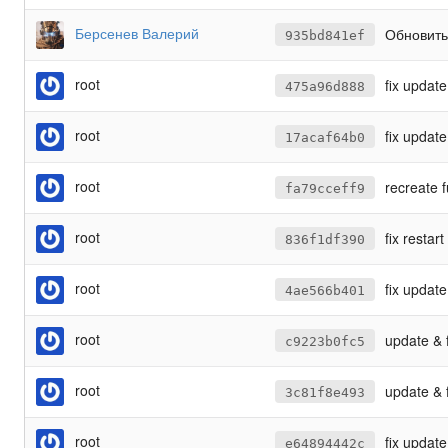
Берсенев Валерий
Обновить 
935bd841ef
root
fix updat
475a96d888
root
fix updat
17acaf64b0
root
recreate 
fa79cceff9
root
fix resta
836f1df390
root
fix update
4ae566b401
root
update & 
c9223b0fc5
root
update & 
3c81f8e493
root
fix updat
e64894442c