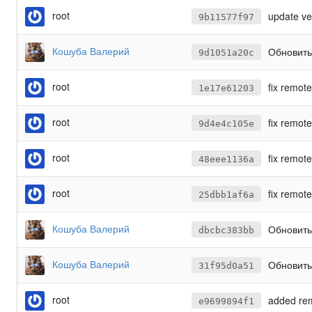
root
update ve
9b11577f97
Кошуба Валерий
Обновить 
9d1051a20c
root
fix remot
1e17e61203
root
fix remot
9d4e4c105e
root
fix remot
48eee1136a
root
fix remot
25dbb1af6a
Кошуба Валерий
Обновить
dbcbc383bb
Кошуба Валерий
Обновить
31f95d0a51
root
added remote wor
e9699894f1