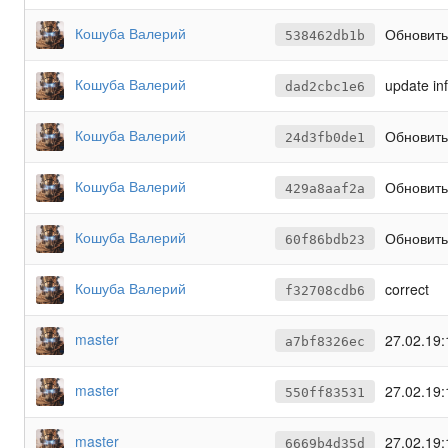
Кошуба Валерий
Обновить
538462db1b
Кошуба Валерий
update in
dad2cbc1e6
Кошуба Валерий
Обновить
24d3fb0de1
Кошуба Валерий
Обновить
429a8aaf2a
Кошуба Валерий
Обновить
60f86bdb23
Кошуба Валерий
correct
f32708cdb6
master
27.02.19:
a7bf8326ec
master
27.02.19:
550ff83531
master
27.02.19:
6669b4d35d