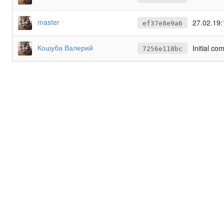
master
27.02.19:
ef37e8e9a6
Кошуба Валерий
Initial co
7256e118bc