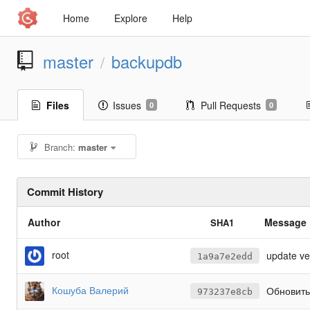
Home
Explore
Help
master
backupdb
/
Files
Issues
Pull Requests
0
0
Branch:
master
Commit History
Author
Message
SHA1
root
update ve
1a9a7e2edd
Кошуба Валерий
Обновить
973237e8cb