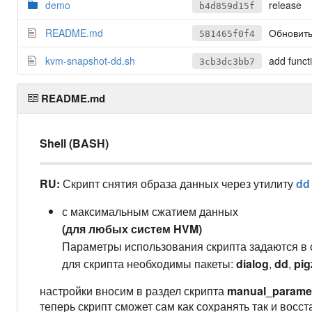
demo
release
b4d859d15f
README.md
Обновить
581465f0f4
kvm-snapshot-dd.sh
add funct
3cb3dc3bb7
README.md
Shell (BASH)
RU:
Скрипт снятия образа данных через утилиту
dd
с максимальным сжатием данных
(для любых систем HVM)
Параметры использования скрипта задаются в
для скрипта необходимы пакеты:
dialog
,
dd
,
pig
настройки вносим в раздел скрипта
manual_parame
теперь скрипт сможет сам как сохранять так и вос