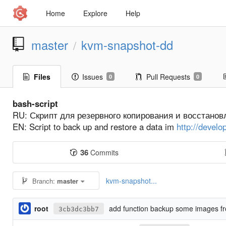
Home
Explore
Help
master
kvm-snapshot-dd
/
Files
Issues
Pull Requests
0
0
bash-script
RU: Скрипт для резервного копирования и восстано
EN: Script to back up and restore a data im
http://develo
36
Commits
kvm-snapshot...
Branch:
master
root
add function backup some images f
3cb3dc3bb7