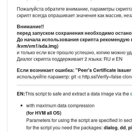
Пожалуйста обратите внимание, параметры скрипта 
скрипт всегда опрашивает значения как массив, не
Внимание!!
перед запуском сохранения необходимо остан
До начала использования скрипта рекомендую 
/kvm/vm1/sda.img)
и только если все прошло успешно, копию можно уд
Диалог скрипта поддерживает 2 языка: RU и EN
Если возникает ошибка: "Peer's Certificate issuer 
используейте параметр: git -c http.sslVerify=false clone
EN:
This script to safe and extract a data image via the
with maximum data compression
(for HVM all OS)
Parameters for using the script are specified in sec
for the script you need the packages:
dialog
,
dd
,
p